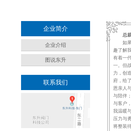
企业简介
总裁
如果您
企业介绍
趣了解我
有着一
图说东升
一。但
力，创
府，给
联系我们
恩亲人
与陪伴
与客户
我温暖
压力与勇
将整装