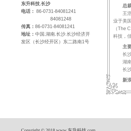
东升科技.长沙
总裁
电话：
86-0731-84081241
王浩羽
84081248
业于美
传真：
86-0731-84081241
（The
地址：
中国.湖南.长沙.长沙经济开
科技，佳
发区（长沙经开区）东二路南1号
主
长沙市
湖南省
长沙市
新
Copyright © 2018
www.东升科技.com