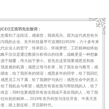
/CEO王浩羽先生致词：
看到了这段话，感谢您，我很高兴。因为这代表您有兴
与我的企业。东升科技最早可追溯到1953年，六十多年来
代代企业人的坚守，传承匠心，怀揣梦想，工匠精神始终如
战略不仅仅是通过数据分析得出的结果，战略更是一种想象
造源于颠覆，伟大始于渺小。首先在这里我要感恩党和政
了我发展的机遇；感恩父母与长辈，给了我生命与教导；感
与朋友，给了我所有的情谊；感恩多年的同学，给了我回忆
；感恩员工与下属，给了我拥护与执行；感恩生命中的贵人
，给了我机会与希望；感恩所有喜欢我与帮助我的人，给了
与肯定；同时也要感恩所有攻击我或不喜欢我的人，给了我
往向前的精神..... 2019年东升科技与佳欣开发、中美天意
待发，踏上新征程，开启新时代。